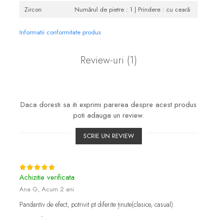
Zircon
Numărul de pietre : 1 | Prindere : cu ceară
Informatii conformitate produs
Review-uri
(1)
Daca doresti sa iti exprimi parerea despre acest produs
poti adauga un review.
SCRIE UN REVIEW
Achizitie verificata
Ana G,
Acum 2 ani
Pandantiv de efect, potrivit pt diferite ținute(clasice, casual).