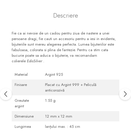
Descriere
Fie ca ai nevoie de un cadou pentru ziua de nastere a unei
persoane dragi, fie cauti un accesoriu pentru a iesi in evidenta,
bijuteriile sunt mereu alegerea perfecta. Lumea bijuteriilor este
fabuloasa, colorata si plina de fantezie. Pentru ca stim cata
bucurie poate sa aduca o bijuterie, va recomandam
colierele
EdisSilver .
Material
Argint 925
Finisare
Placat cu Argint 999 + Peliculă
anticorozivă
Greutate
1.55 g
argint
Dimensiune
12 mm x 12 mm
Lungimea
lanțului max. : 45 cm