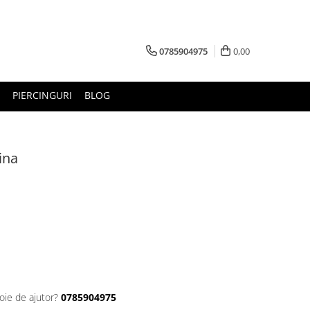
0785904975
0,00
PIERCINGURI
BLOG
ina
oie de ajutor?
0785904975