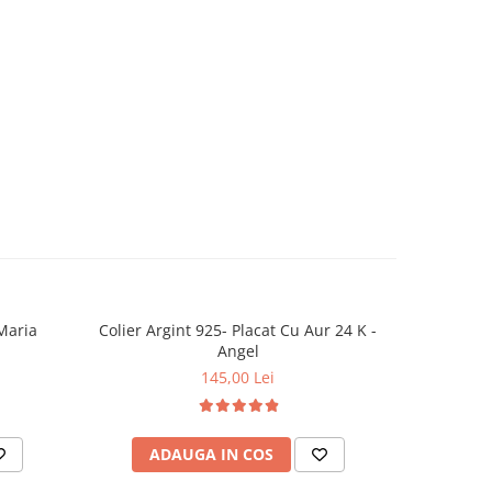
cioara Maria
Colier Argint 925- Placat Cu Aur 24 K -
NOU
Angel
145,00 Lei
ADAUGA IN COS
AD