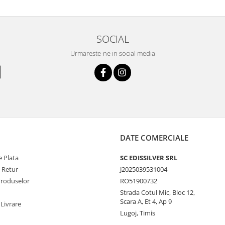
SOCIAL
Urmareste-ne in social media
DATE COMERCIALE
 Plata
SC EDISSILVER SRL
e Retur
J2025039531004
Produselor
RO51900732
Strada Cotul Mic, Bloc 12,
Scara A, Et 4, Ap 9
 Livrare
Lugoj, Timis