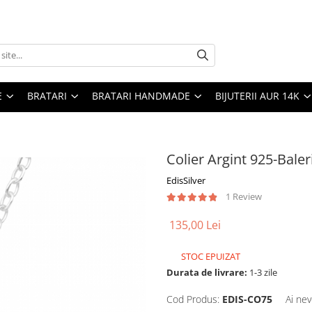
E
BRATARI
BRATARI HANDMADE
BIJUTERII AUR 14K
Colier Argint 925-Baler
EdisSilver
1 Review
135,00 Lei
STOC EPUIZAT
Durata de livrare:
1-3 zile
Cod Produs:
EDIS-CO75
Ai nev