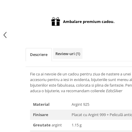
Distribuie
pe
Facebook
Ambalare premium cadou.
Review-uri
(1)
Descriere
Fie ca ai nevoie de un cadou pentru ziua de nastere a unei 
accesoriu pentru a iesi in evidenta, bijuteriile sunt mereu
bijuteriilor este fabuloasa, colorata si plina de fantezie. P
aduca o bijuterie, va recomandam colierele
EdisSilver
Material
Argint 925
Finisare
Placat cu Argint 999 + Peliculă anti
Greutate
argint
1.15 g