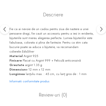
Descriere
Fie ca ai nevoie de un cadou pentru ziua de nastere a unei
persoane dragi, fie cauti un accesoriu pentru a iesi in evidenta,
bijuteriile sunt mereu alegerea perfecta. Lumea bijuteriilor este
fabuloasa, colorata si plina de fantezie. Pentru ca stim cata
bucurie poate sa aduca o bijuterie, va recomandam
colierele
EdisSilver
Material
Argint 925
Finisare
Placat cu Argint 999 + Peliculă anticorozivă
Greutate
argint 1.35 g
Dimensiun
e 12 mm x 12 mm
Lungimea
lanțuliu max. : 45 cm, cu lanț gros de : 1 mm
Informatii conformitate produs
Review-uri
(0)