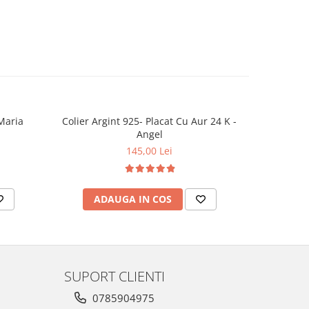
cioara Maria
Colier Argint 925- Placat Cu Aur 24 K -
NOU
Angel
145,00 Lei
ADAUGA IN COS
AD
SUPORT CLIENTI
0785904975