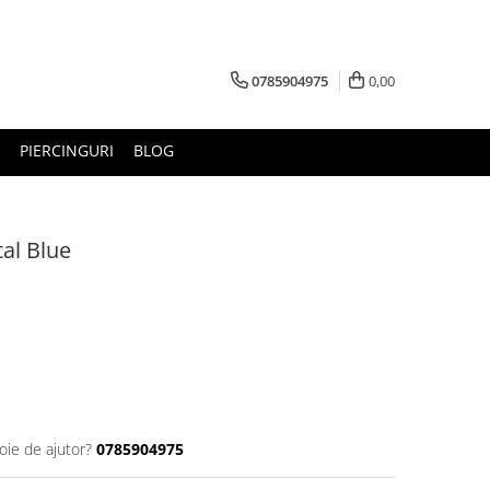
0785904975
0,00
PIERCINGURI
BLOG
tal Blue
oie de ajutor?
0785904975