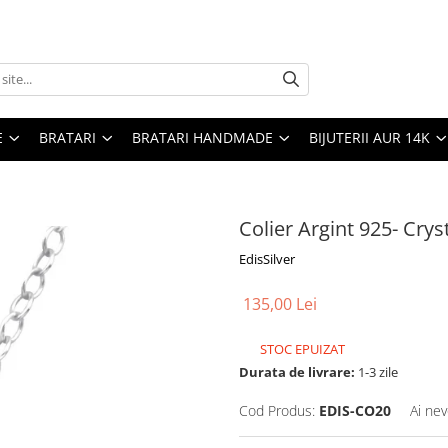
E
BRATARI
BRATARI HANDMADE
BIJUTERII AUR 14K
Colier Argint 925- Crys
EdisSilver
135,00 Lei
STOC EPUIZAT
Durata de livrare:
1-3 zile
Cod Produs:
EDIS-CO20
Ai nev