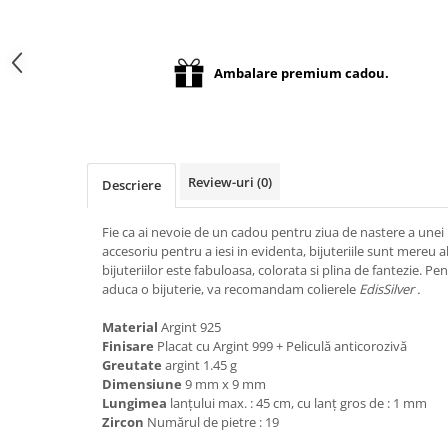
Distribuie
pe
Facebook
Ambalare premium cadou.
Review-uri
(0)
Descriere
Fie ca ai nevoie de un cadou pentru ziua de nastere a unei 
accesoriu pentru a iesi in evidenta, bijuteriile sunt mereu
bijuteriilor este fabuloasa, colorata si plina de fantezie. P
aduca o bijuterie, va recomandam colierele
EdisSilver .
Material
Argint 925
Finisare
Placat cu Argint 999 + Peliculă anticorozivă
Greutate
argint 1.45 g
Dimensiune
9 mm x 9 mm
Lungimea
lanțului max. : 45 cm, cu lanț gros de : 1 mm
Zircon
Numărul de pietre : 19