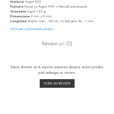
Materia
l Argint 925
Finisare
Placat cu Argint 999 + Peliculă anticorozivă
Greutate
argint 1.80 g
Dimensiune
9 mm x 8 mm
Lungimea
lanțuliu max. : 65 cm, cu lanț gros de : 1 mm
Informatii conformitate produs
Review-uri
(0)
Daca doresti sa iti exprimi parerea despre acest produs
poti adauga un review.
SCRIE UN REVIEW