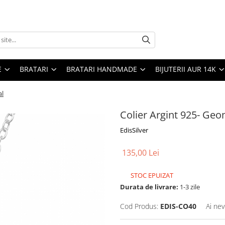
E
BRATARI
BRATARI HANDMADE
BIJUTERII AUR 14K
al
Colier Argint 925- Geom
EdisSilver
135,00 Lei
STOC EPUIZAT
Durata de livrare:
1-3 zile
Cod Produs:
EDIS-CO40
Ai nev