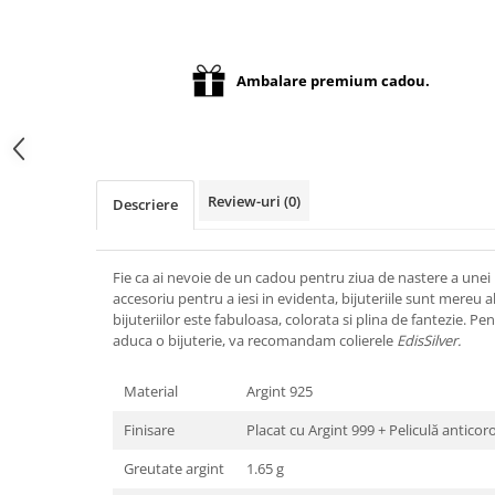
Distribuie
pe
Facebook
Ambalare premium cadou.
Review-uri
(0)
Descriere
Fie ca ai nevoie de un cadou pentru ziua de nastere a unei 
accesoriu pentru a iesi in evidenta, bijuteriile sunt mereu
bijuteriilor este fabuloasa, colorata si plina de fantezie. P
aduca o bijuterie, va recomandam colierele
EdisSilver.
Material
Argint 925
Finisare
Placat cu Argint 999 + Peliculă anticor
Greutate argint
1.65 g