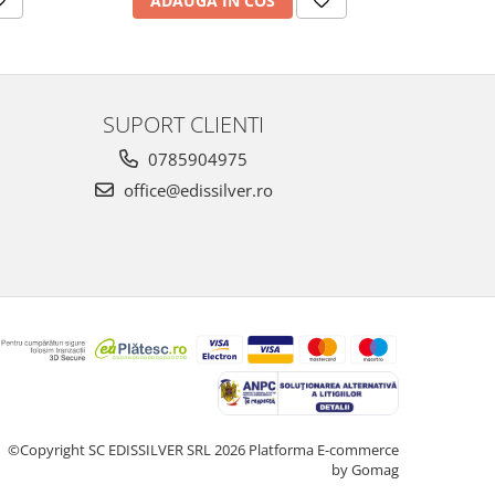
ADAUGA IN COS
AD
SUPORT CLIENTI
0785904975
office@edissilver.ro
©Copyright SC EDISSILVER SRL 2026
Platforma E-commerce
by Gomag