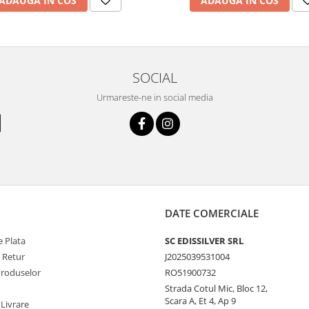
ADAUGA IN COS
ADAUGA IN COS
SOCIAL
Urmareste-ne in social media
DATE COMERCIALE
 Plata
SC EDISSILVER SRL
e Retur
J2025039531004
Produselor
RO51900732
Strada Cotul Mic, Bloc 12,
Scara A, Et 4, Ap 9
 Livrare