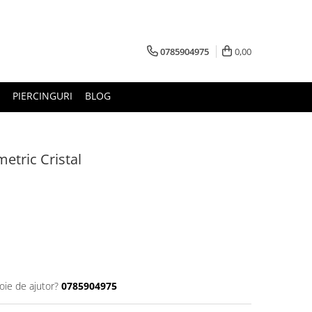
0785904975
0,00
PIERCINGURI
BLOG
etric Cristal
oie de ajutor?
0785904975