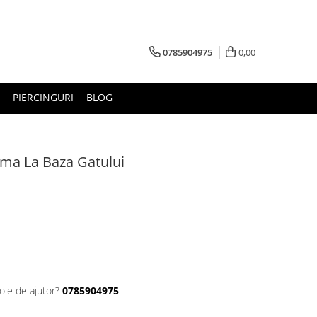
0785904975
0,00
PIERCINGURI
BLOG
rima La Baza Gatului
oie de ajutor?
0785904975