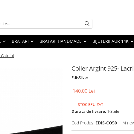
E
BRATARI
BRATARI HANDMADE
BIJUTERII AUR 14K
 Gatului
Colier Argint 925- Lac
EdisSilver
140,00 Lei
STOC EPUIZAT
Durata de livrare:
1-3 zile
Cod Produs:
EDIS-CO50
Ai nev