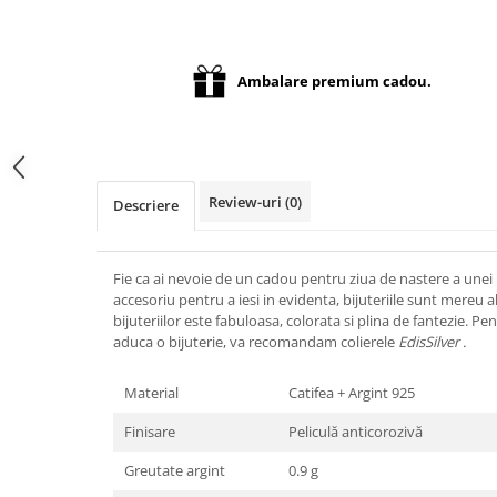
Distribuie
pe
Facebook
Ambalare premium cadou.
Review-uri
(0)
Descriere
Fie ca ai nevoie de un cadou pentru ziua de nastere a unei 
accesoriu pentru a iesi in evidenta, bijuteriile sunt mereu
bijuteriilor este fabuloasa, colorata si plina de fantezie. P
aduca o bijuterie, va recomandam colierele
EdisSilver .
Material
Catifea + Argint 925
Finisare
Peliculă anticorozivă
Greutate argint
0.9 g