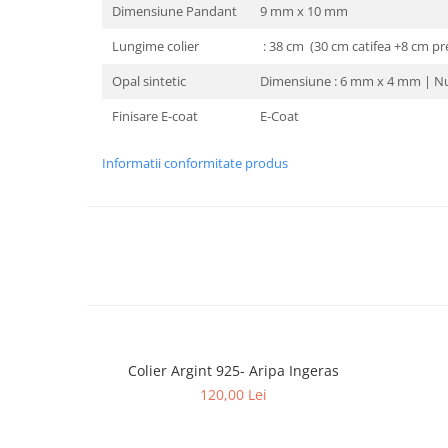
Dimensiune Pandant
9 mm x 10 mm
Lungime colier
: 38 cm (30 cm catifea +8 cm pre
Opal sintetic
Dimensiune : 6 mm x 4 mm | Num
Finisare E-coat
E-Coat
Informatii conformitate produs
Colier Argint 925- Aripa Ingeras
120,00 Lei