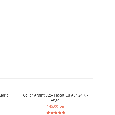
cioara Maria
Colier Argint 925- Placat Cu Aur 24 K -
NOU
Angel
145,00 Lei