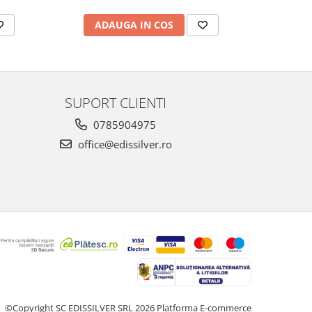
ADAUGA IN COS
AD
SUPORT CLIENTI
0785904975
office@edissilver.ro
©Copyright SC EDISSILVER SRL 2026
Platforma E-commerce