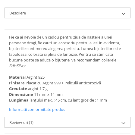
Descriere
Fie ca ai nevoie de un cadou pentru ziua de nastere a unei
persoane dragi, fie cauti un accesoriu pentru a iesi in evidenta,
bijuteriile sunt mereu alegerea perfecta. Lumea bijuteriilor este
fabuloasa, colorata si plina de fantezie. Pentru ca stim cata
bucurie poate sa aduca o bijuterie, va recomandam colierele
EdisSilver
Materia
l Argint 925
Finisare
Placat cu Argint 999 + Peliculă anticorozivă
Greutate
argint 1.7 g
Dimensiune
11 mm x 14 mm
Lungimea
lanțului max. : 45 cm, cu lanț gros de : 1 mm
Informatii conformitate produs
Review-uri
(1)