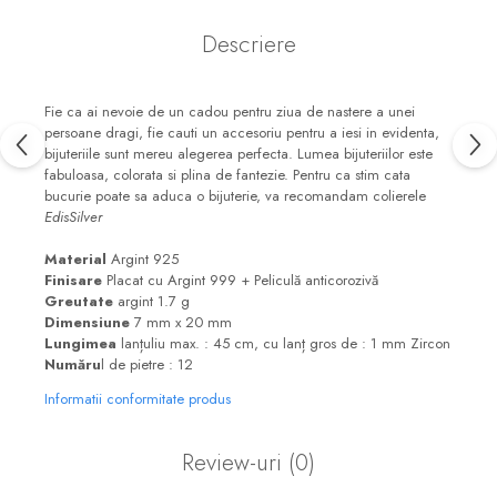
Descriere
Fie ca ai nevoie de un cadou pentru ziua de nastere a unei
persoane dragi, fie cauti un accesoriu pentru a iesi in evidenta,
bijuteriile sunt mereu alegerea perfecta. Lumea bijuteriilor este
fabuloasa, colorata si plina de fantezie. Pentru ca stim cata
bucurie poate sa aduca o bijuterie, va recomandam colierele
EdisSilver
Material
Argint 925
Finisare
Placat cu Argint 999 + Peliculă anticorozivă
Greutate
argint 1.7 g
Dimensiune
7 mm x 20 mm
Lungimea
lanțuliu max. : 45 cm, cu lanț gros de : 1 mm Zircon
Număru
l de pietre : 12
Informatii conformitate produs
Review-uri
(0)