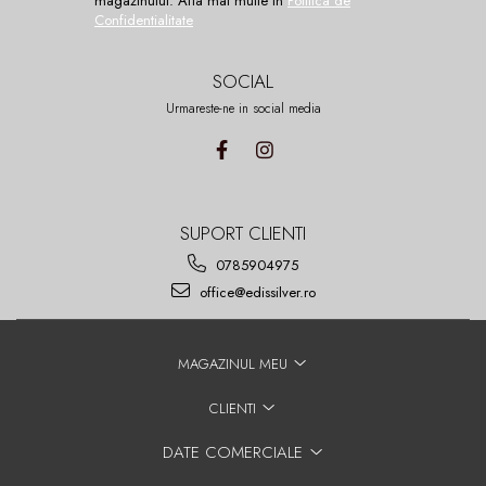
magazinului. Afla mai multe in
Politica de
Confidentialitate
SOCIAL
Urmareste-ne in social media
SUPORT CLIENTI
0785904975
office@edissilver.ro
MAGAZINUL MEU
CLIENTI
DATE COMERCIALE