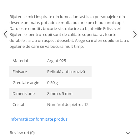
Bijuteriile mici inspirate din lumea fantastica a personajelor din
desene animate, pot aduce multa bucurie pe chipul unui copil.
Daruieste emotii , bucurie si stralucire cu bijuteriile Edissilver!
Bijuteriile pentru copii sunt de calitate superioara , foarte
durabile , si au un aspect deosebit. Alege sa ii oferi copilului tau o
bijuterie de care se va bucura mult timp.
Material
Argint 925
Finisare
Peliculă anticorozivă
Greutate argint
0.50 g
Dimensiune
8 mm x 5 mm
Cristal
Numărul de pietre : 12
Informatii conformitate produs
Review-uri
(0)