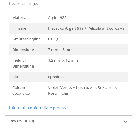
fiecare achiziție.
Material
Argint 925
Finisare
Placat cu Argint 999 + Peliculă anticorozivă
Greutate argint
0.65 g
Dimensiune
7 mm x 5 mm
Inelului
1.2 mm x 12 mm
Dimensiune
Alte
epoxidice
Culoare
Violet, Verde, Albastru, Alb, Roz aprins,
epoxidice
Roșu-închis
Informatii conformitate produs
Review-uri
(0)