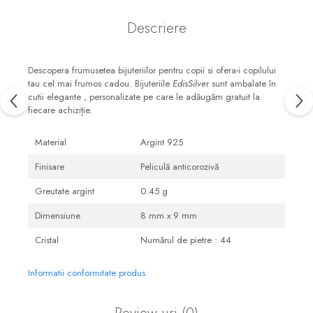
Descriere
Descopera frumusetea bijuteriilor pentru copii si ofera-i copilului
tau cel mai frumos cadou. Bijuteriile
EdisSilve
r sunt ambalate în
cutii elegante , personalizate pe care le adăugăm gratuit la
fiecare achiziție.
Material
Argint 925
Finisare
Peliculă anticorozivă
Greutate argint
0.45 g
Dimensiune
8 mm x 9 mm
Cristal
Numărul de pietre : 44
Informatii conformitate produs