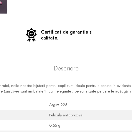
Certificat de garantie si
calitate.
Descriere
r mici, noile noastre bijuterii pentru copii sunt ideale pentru a scoate in evidenta
ile
EdisSilve
r sunt ambalate în cutii elegante , personalizate pe care le adăugăm gr
Argint 925
Peliculă anticorozivă
0.55 g