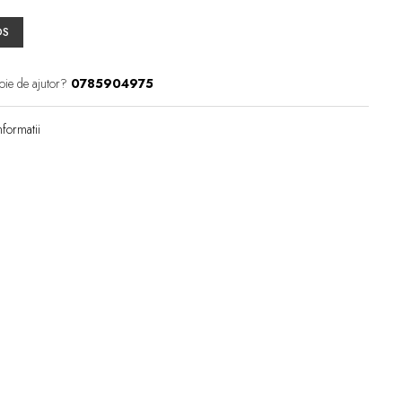
OS
oie de ajutor?
0785904975
formatii