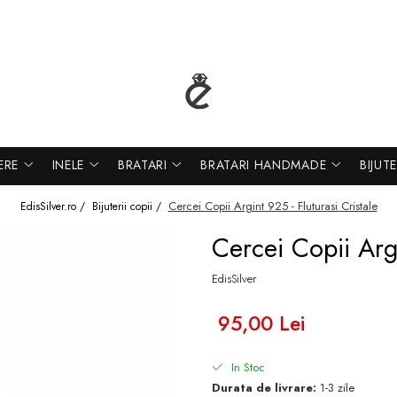
ERE
INELE
BRATARI
BRATARI HANDMADE
BIJUT
Cercei Copii Argint 925 - Fluturasi Cristale
EdisSilver.ro /
Bijuterii copii /
Cercei Copii Argi
EdisSilver
95,00 Lei
In Stoc
Durata de livrare:
1-3 zile