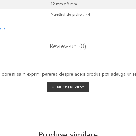
12 mm x 8 mm
Numărul de pietre : 44
odus
Review-uri
(0)
doresti sa iti exprimi parerea despre acest produs poti adauga un r
SCRIE UN REVIEW
Produse similare