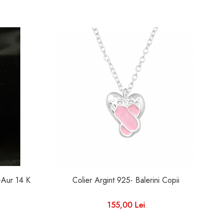
i-Aur 14 K
Colier Argint 925- Balerini Copii
C
155,00 Lei