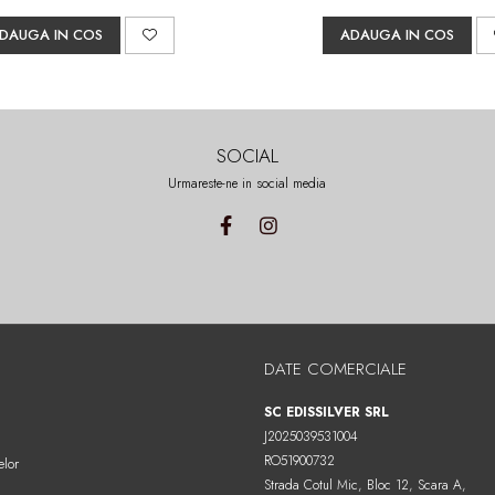
DAUGA IN COS
ADAUGA IN COS
SOCIAL
Urmareste-ne in social media
DATE COMERCIALE
SC EDISSILVER SRL
J2025039531004
RO51900732
elor
Strada Cotul Mic, Bloc 12, Scara A,