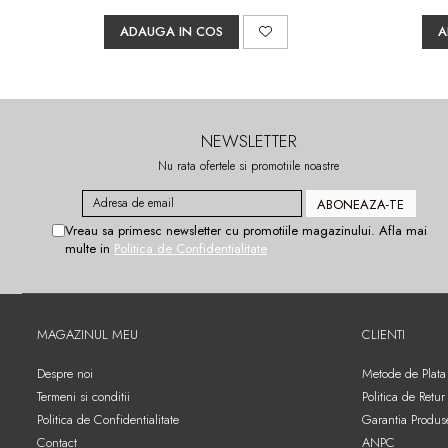
ADAUGA IN COS
A
NEWSLETTER
Nu rata ofertele si promotiile noastre
Vreau sa primesc newsletter cu promotiile magazinului. Afla mai
multe in
Politica de Confidentialitate
MAGAZINUL MEU
CLIENTI
Despre noi
Metode de Plata
Termeni si conditii
Politica de Retur
Politica de Confidentialitate
Garantia Produs
Contact
ANPC