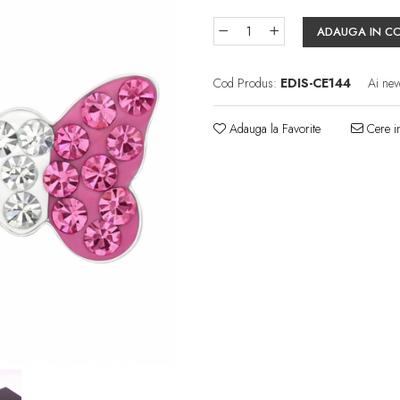
ADAUGA IN C
Cod Produs:
EDIS-CE144
Ai nev
Adauga la Favorite
Cere in