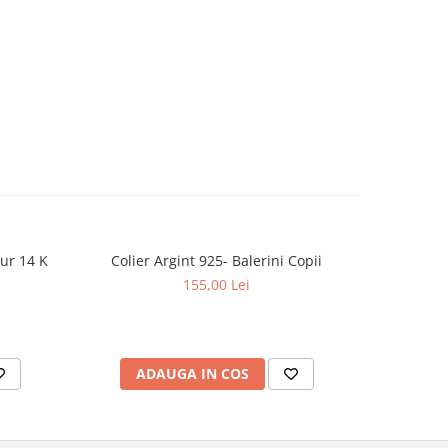
Aur 14 K
Colier Argint 925- Balerini Copii
Colier Ar
155,00 Lei
ADAUGA IN COS
AD