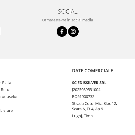
SOCIAL
Urmareste-ne in social media
DATE COMERCIALE
 Plata
SC EDISSILVER SRL
e Retur
J2025039531004
Produselor
RO51900732
Strada Cotul Mic, Bloc 12,
Scara A, Et 4, Ap 9
 Livrare
Lugoj, Timis