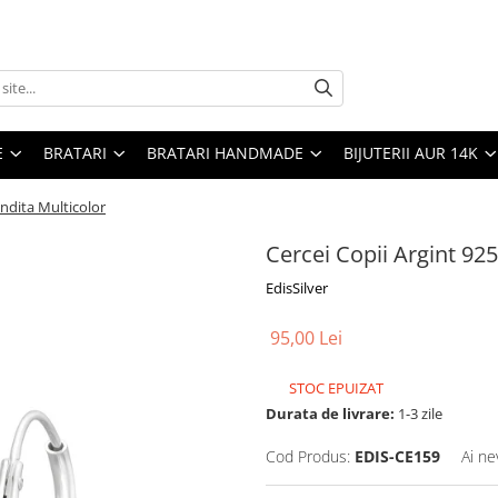
E
BRATARI
BRATARI HANDMADE
BIJUTERII AUR 14K
undita Multicolor
Cercei Copii Argint 925
EdisSilver
95,00 Lei
STOC EPUIZAT
Durata de livrare:
1-3 zile
Cod Produs:
EDIS-CE159
Ai ne