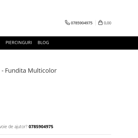
0785904975
0,00
PIERCINGURI
BLOG
 - Fundita Multicolor
voie de ajutor?
0785904975