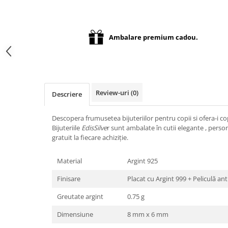
Distribuie
pe
Facebook
Ambalare premium cadou.
Review-uri
(0)
Descriere
Descopera frumusetea bijuteriilor pentru copii si ofera-i co
Bijuteriile
EdisSilve
r sunt ambalate în cutii elegante , pers
gratuit la fiecare achiziție.
Material
Argint 925
Finisare
Placat cu Argint 999 + Peliculă an
Greutate argint
0.75 g
Dimensiune
8 mm x 6 mm