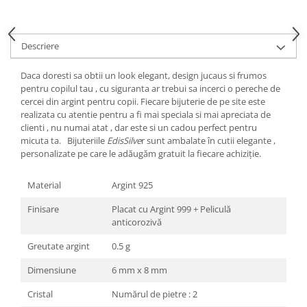
Descriere
Daca doresti sa obtii un look elegant, design jucaus si frumos
pentru copilul tau , cu siguranta ar trebui sa incerci o pereche de
cercei din argint pentru copii. Fiecare bijuterie de pe site este
realizata cu atentie pentru a fi mai speciala si mai apreciata de
clienti , nu numai atat , dar este si un cadou perfect pentru
micuta ta. Bijuteriile
EdisSilve
r sunt ambalate în cutii elegante ,
personalizate pe care le adăugăm gratuit la fiecare achiziție.
Material
Argint 925
Finisare
Placat cu Argint 999 + Peliculă
anticorozivă
Greutate argint
0.5 g
Dimensiune
6 mm x 8 mm
Cristal
Numărul de pietre : 2