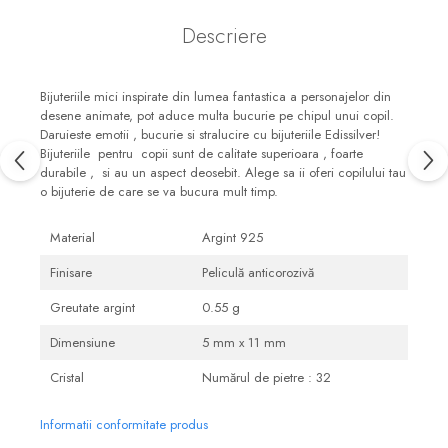
Descriere
Bijuteriile mici inspirate din lumea fantastica a personajelor din
desene animate, pot aduce multa bucurie pe chipul unui copil.
Daruieste emotii , bucurie si stralucire cu bijuteriile Edissilver!
Bijuteriile pentru copii sunt de calitate superioara , foarte
durabile , si au un aspect deosebit. Alege sa ii oferi copilului tau
o bijuterie de care se va bucura mult timp.
Material
Argint 925
Finisare
Peliculă anticorozivă
Greutate argint
0.55 g
Dimensiune
5 mm x 11 mm
Cristal
Numărul de pietre : 32
Informatii conformitate produs