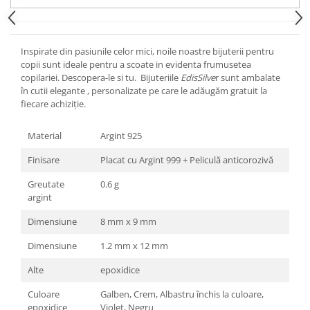
Inspirate din pasiunile celor mici, noile noastre bijuterii pentru
copii sunt ideale pentru a scoate in evidenta frumusetea
copilariei. Descopera-le si tu. Bijuteriile
EdisSilve
r sunt ambalate
în cutii elegante , personalizate pe care le adăugăm gratuit la
fiecare achiziție.
Material
Argint 925
Finisare
Placat cu Argint 999 + Peliculă anticorozivă
Greutate
0.6 g
argint
Dimensiune
8 mm x 9 mm
Dimensiune
1.2 mm x 12 mm
Alte
epoxidice
Culoare
Galben, Crem, Albastru închis la culoare,
epoxidice
Violet, Negru