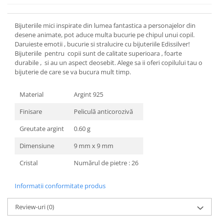
Bijuteriile mici inspirate din lumea fantastica a personajelor din
desene animate, pot aduce multa bucurie pe chipul unui copil.
Daruieste emotii , bucurie si stralucire cu bijuteriile Edissilver!
Bijuteriile pentru copii sunt de calitate superioara , foarte
durabile , si au un aspect deosebit. Alege sa ii oferi copilului tau o
bijuterie de care se va bucura mult timp.
Material
Argint 925
Finisare
Peliculă anticorozivă
Greutate argint
0.60 g
Dimensiune
9 mm x 9 mm
Cristal
Numărul de pietre : 26
Informatii conformitate produs
Review-uri
(0)