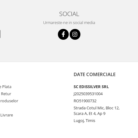
SOCIAL
Urmareste-ne in social media
DATE COMERCIALE
 Plata
SC EDISSILVER SRL
e Retur
J2025039531004
Produselor
RO51900732
Strada Cotul Mic, Bloc 12,
Scara A, Et 4, Ap 9
 Livrare
Lugoj, Timis