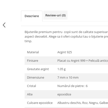
Review-uri
(0)
Descriere
Bijuteriile premium pentru copii sunt de calitate superioara
aspect deosebit. Alege sa ii oferi copilului tau o bijuterie
timp.
Material
Argint 925
Finisare
Placat cu Argint 999 + Peliculă anti
Greutate argint
1.05 g
Dimensiune
7 mm x 10 mm
Cristal
Numărul de pietre : 6
Alte
epoxidice
Culoare epoxidice
Albastru deschis, Roz, Negru, Galben