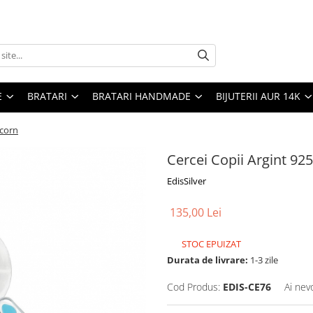
E
BRATARI
BRATARI HANDMADE
BIJUTERII AUR 14K
icorn
Cercei Copii Argint 92
EdisSilver
135,00 Lei
STOC EPUIZAT
Durata de livrare:
1-3 zile
Cod Produs:
EDIS-CE76
Ai nev