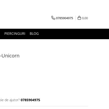
0785904975
0,00
PIERCINGURI
BLOG
5-Unicorn
oie de ajutor?
0785904975