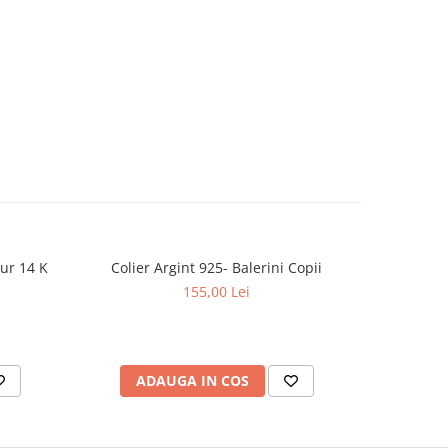
Aur 14 K
Colier Argint 925- Balerini Copii
Colier Ar
155,00 Lei
ADAUGA IN COS
AD