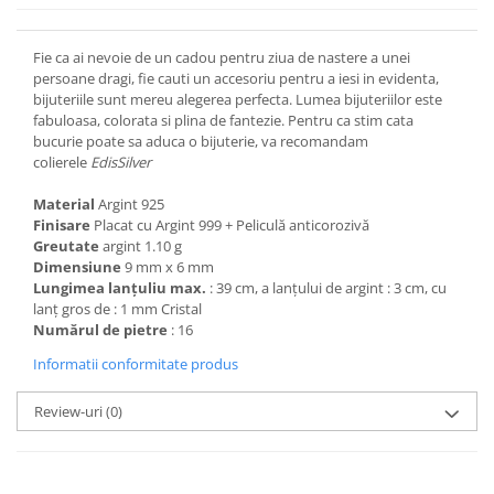
Fie ca ai nevoie de un cadou pentru ziua de nastere a unei
persoane dragi, fie cauti un accesoriu pentru a iesi in evidenta,
bijuteriile sunt mereu alegerea perfecta. Lumea bijuteriilor este
fabuloasa, colorata si plina de fantezie. Pentru ca stim cata
bucurie poate sa aduca o bijuterie, va recomandam
colierele
EdisSilver
Material
Argint 925
Finisare
Placat cu Argint 999 + Peliculă anticorozivă
Greutate
argint 1.10 g
Dimensiune
9 mm x 6 mm
Lungimea lanțuliu max.
: 39 cm, a lanțului de argint : 3 cm, cu
lanț gros de : 1 mm Cristal
Numărul de pietre
: 16
Informatii conformitate produs
Review-uri
(0)