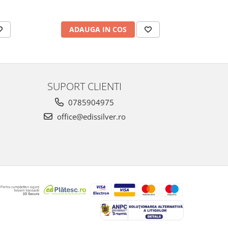
ADAUGA IN COS
AD
SUPORT CLIENTI
0785904975
office@edissilver.ro