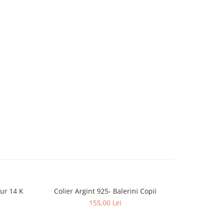
Aur 14 K
Colier Argint 925- Balerini Copii
Colier Ar
155,00 Lei