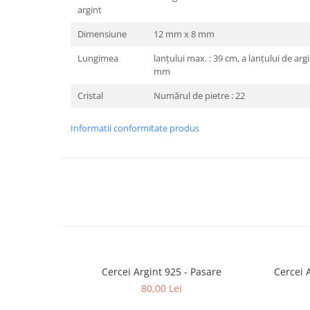
argint
Dimensiune
12 mm x 8 mm
Lungimea
lanțului max. : 39 cm, a lanțului de argi
mm
Cristal
Numărul de pietre : 22
Informatii conformitate produs
Cercei Argint 925 - Pasare
80,00 Lei