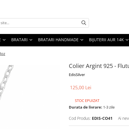
E
BRATARI
BRATARI HANDMADE
BIJUTERII AUR 14K
 Roz
Colier Argint 925 - Flu
EdisSilver
125,00 Lei
STOC EPUIZAT
Durata de livrare:
1-3 zile
Cod Produs:
EDIS-CO41
Ai nev