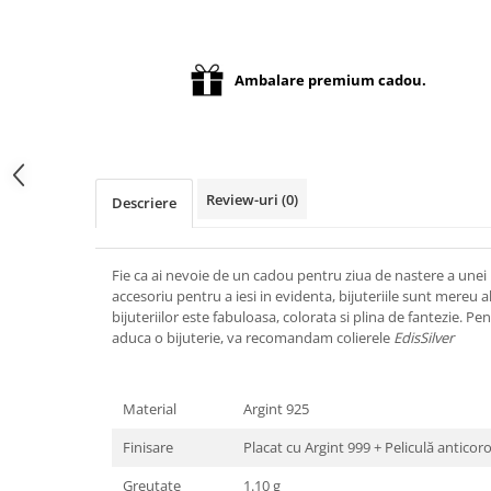
Distribuie
pe
Facebook
Ambalare premium cadou.
Review-uri
(0)
Descriere
Fie ca ai nevoie de un cadou pentru ziua de nastere a unei 
accesoriu pentru a iesi in evidenta, bijuteriile sunt mereu
bijuteriilor este fabuloasa, colorata si plina de fantezie. P
aduca o bijuterie, va recomandam colierele
EdisSilver
Material
Argint 925
Finisare
Placat cu Argint 999 + Peliculă anticor
Greutate
1.10 g