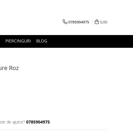
0785904975
0,00
PIERCINGURI
BLOG
ture Roz
oie de ajutor?
0785904975