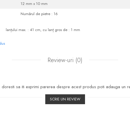
12 mm x 10 mm
Numărul de pietre : 16
lanțului max. : 41 cm, cu lanț gros de : 1 mm
odus
Review-uri
(0)
doresti sa iti exprimi parerea despre acest produs poti adauga un r
SCRIE UN REVIEW