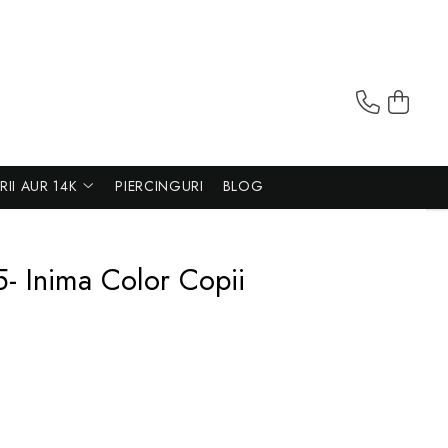
ERII AUR 14K
PIERCINGURI
BLOG
5- Inima Color Copii