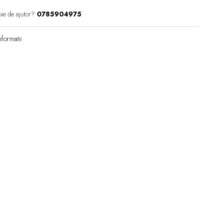
ie de ajutor?
0785904975
formatii