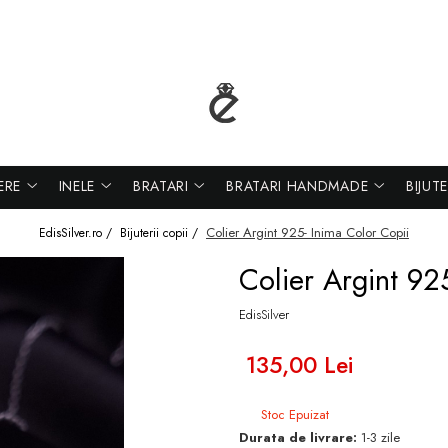
ERE
INELE
BRATARI
BRATARI HANDMADE
BIJUT
Colier Argint 925- Inima Color Copii
EdisSilver.ro /
Bijuterii copii /
Colier Argint 92
EdisSilver
135,00 Lei
Stoc Epuizat
Durata de livrare:
1-3 zile