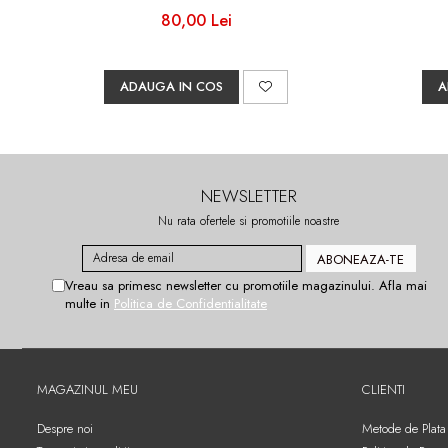
80,00 Lei
ADAUGA IN COS
A
NEWSLETTER
Nu rata ofertele si promotiile noastre
Vreau sa primesc newsletter cu promotiile magazinului. Afla mai
multe in
Politica de Confidentialitate
MAGAZINUL MEU
CLIENTI
Despre noi
Metode de Plata