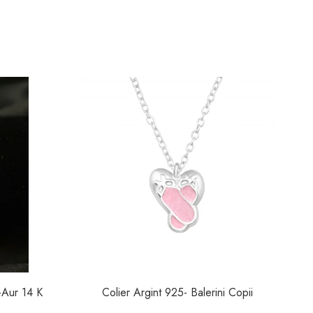
i-Aur 14 K
Colier Argint 925- Balerini Copii
C