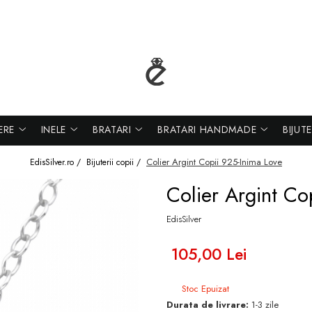
ERE
INELE
BRATARI
BRATARI HANDMADE
BIJUT
Colier Argint Copii 925-Inima Love
EdisSilver.ro /
Bijuterii copii /
Colier Argint Co
EdisSilver
105,00 Lei
Stoc Epuizat
Durata de livrare:
1-3 zile