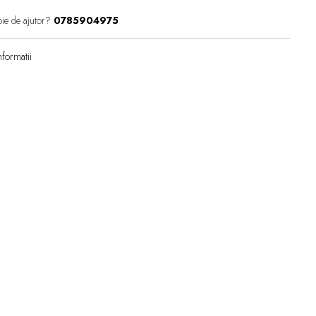
ie de ajutor?
0785904975
formatii