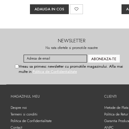
ADAUGA IN COS
A
NEWSLETTER
Nu rata ofertele si promotiile noastre
Vreau sa primesc newsletter cu promotiile magazinului. Afla mai
multe in
Politica de Confidentialitate
MAGAZINUL MEU
CLIENTI
Despre noi
Metode de Plata
Termeni si conditii
Politica de Retur
Politica de Confidentialitate
Garantia Produs
Contact
ANPC