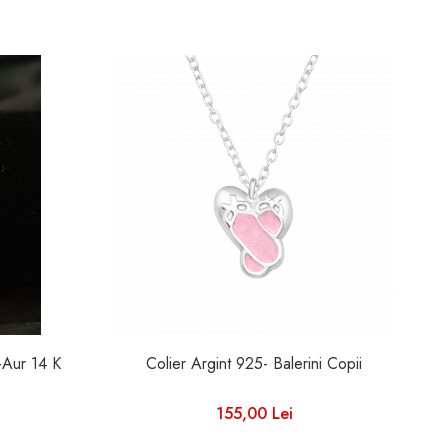
i-Aur 14 K
Colier Argint 925- Balerini Copii
C
155,00 Lei