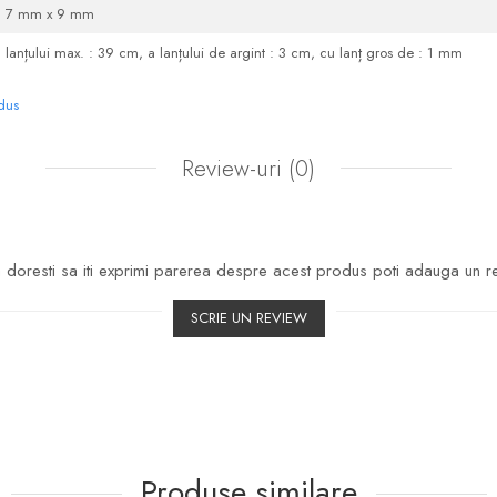
7 mm x 9 mm
lanțului max. : 39 cm, a lanțului de argint : 3 cm, cu lanț gros de : 1 mm
odus
Review-uri
(0)
doresti sa iti exprimi parerea despre acest produs poti adauga un r
SCRIE UN REVIEW
Produse similare