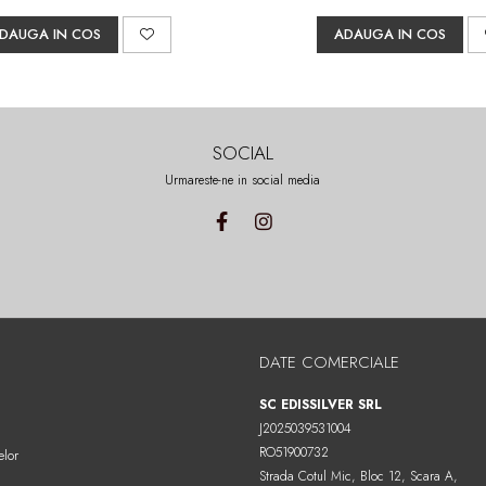
DAUGA IN COS
ADAUGA IN COS
SOCIAL
Urmareste-ne in social media
DATE COMERCIALE
SC EDISSILVER SRL
J2025039531004
RO51900732
elor
Strada Cotul Mic, Bloc 12, Scara A,