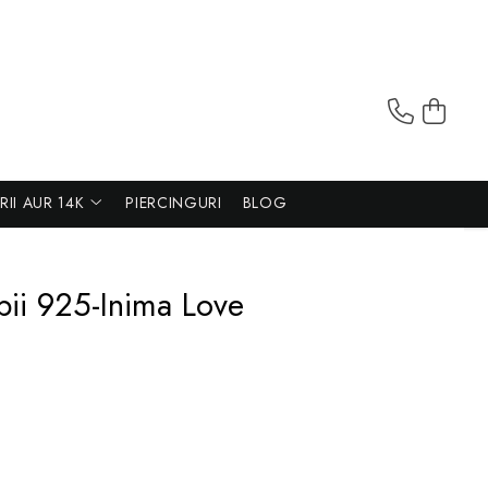
ERII AUR 14K
PIERCINGURI
BLOG
pii 925-Inima Love