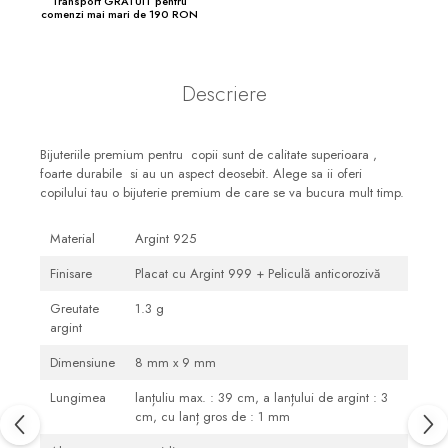
Transport GRATUIT pentru
comenzi mai mari de 190 RON
Descriere
Bijuteriile premium pentru copii sunt de calitate superioara ,
foarte durabile si au un aspect deosebit. Alege sa ii oferi
copilului tau o bijuterie premium de care se va bucura mult timp.
Material
Argint 925
Finisare
Placat cu Argint 999 + Peliculă anticorozivă
Greutate
1.3 g
argint
Dimensiune
8 mm x 9 mm
Lungimea
lanțuliu max. : 39 cm, a lanțului de argint : 3
cm, cu lanț gros de : 1 mm