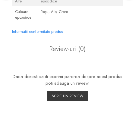
Alte
epoxidice
Culoare
Roșu, Alb, Crem
epoxidice
Informatii conformitate produs
Review-uri
(0)
Daca doresti sa iti exprimi parerea despre acest produs
poti adauga un review.
SCRIE UN REVIEW