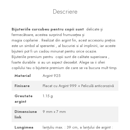
Descriere
Bijuteriile curcubeu pentru copii sunt
delicate și
fermecătoare, acestea surprind frumusețea și
magia copilariei . Realizat din argint fin, acest accesoriu prețios
este un simbol al sperantei , al bucuriei si al implinirii, iar aceste
bijuterii pot fi un cadou minunat pentru orice ocazie.
Bijuteriile premium pentru copii sunt de calitate superioara ,
foarte durabile si au un aspect deosebit. Alege sa ii oferi
copilului tau o bijuterie premium de care se va bucura mult timp.
Material
Argint 925
Finisare
Placat cu Argint 999 + Peliculă anticorozivă
Greutate
1.15 g
argint
Dimensiune
9 mm x 7 mm
link
Lungimea
lanțuliu max. : 39 cm, a lanțului de argint :