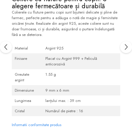
alegere fermecătoare și durabilă
Colierele cu fluture pentru copii sunt bijuterii delicate și pline de
farmec, perfecte pentru a adăuga o notă de magie și feminitate
oricărei ținute. Realizate din argint 925, aceste coliere sunt nu
doar frumoase, ci și durabile, asigurând o purtare îndelungată
fără a se deteriora.
Material
Argint 925
Finisare
Placat cu Argint 999 + Peliculă
anticorozivă
Greutate
1.55 g
argint
Dimensiune
9 mm x 6 mm
Lungimea
lanțului max. : 39 cm
Cristal
Numărul de pietre : 16
Informatii conformitate produs