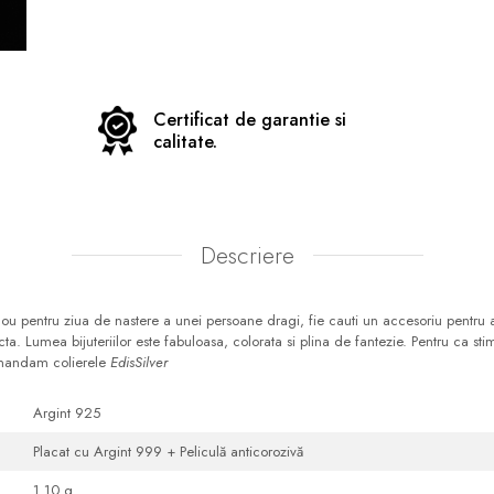
Certificat de garantie si
calitate.
Descriere
u pentru ziua de nastere a unei persoane dragi, fie cauti un accesoriu pentru a i
a. Lumea bijuteriilor este fabuloasa, colorata si plina de fantezie. Pentru ca st
omandam colierele
EdisSilver
Argint 925
Placat cu Argint 999 + Peliculă anticorozivă
1.10 g