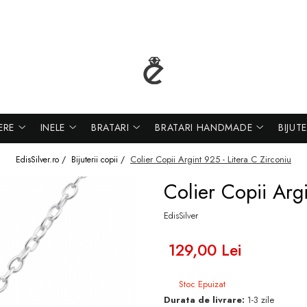
ERE
INELE
BRATARI
BRATARI HANDMADE
BIJUT
Colier Copii Argint 925 - Litera C Zirconiu
EdisSilver.ro /
Bijuterii copii /
Colier Copii Argi
EdisSilver
129,00 Lei
Stoc Epuizat
Durata de livrare:
1-3 zile