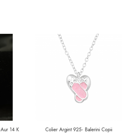
i-Aur 14 K
Colier Argint 925- Balerini Copii
C