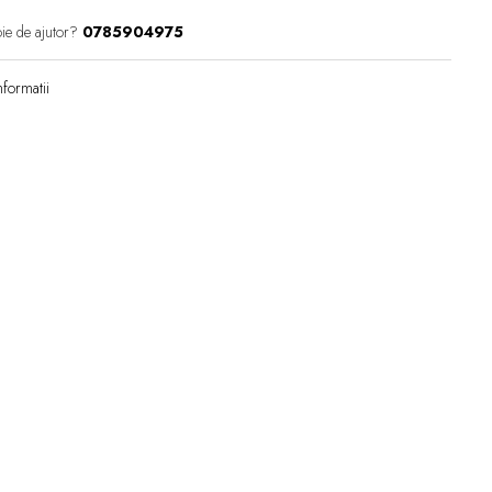
ie de ajutor?
0785904975
formatii