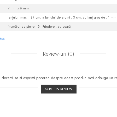
7 mm x 8 mm
lanțului max. : 39 cm, a lanțului de argint : 3 cm, cu lanț gros de : 1 mm
Numărul de pietre : 9 | Prindere : cu ceară
odus
Review-uri
(0)
doresti sa iti exprimi parerea despre acest produs poti adauga un r
SCRIE UN REVIEW