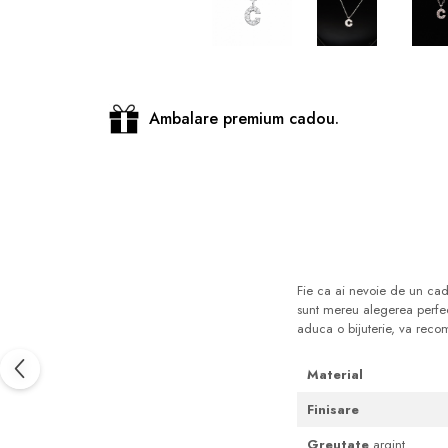
Distribuie
pe
Facebook
Ambalare premium cadou.
Fie ca ai nevoie de un cado
sunt mereu alegerea perfect
aduca o bijuterie, va rec
Material
Finisare
Greutate
argint