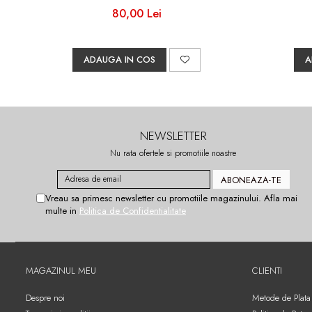
80,00 Lei
ADAUGA IN COS
A
NEWSLETTER
Nu rata ofertele si promotiile noastre
Vreau sa primesc newsletter cu promotiile magazinului. Afla mai
multe in
Politica de Confidentialitate
MAGAZINUL MEU
CLIENTI
Despre noi
Metode de Plata