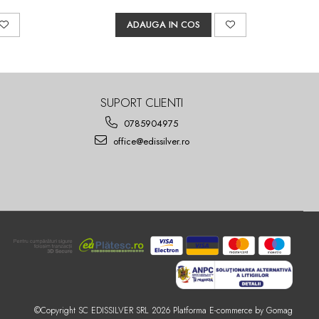
ADAUGA IN COS
SUPORT CLIENTI
0785904975
office@edissilver.ro
©Copyright SC EDISSILVER SRL 2026
Platforma E-commerce by Gomag