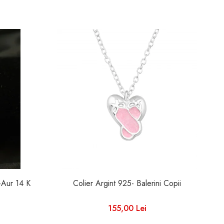
i-Aur 14 K
Colier Argint 925- Balerini Copii
C
155,00 Lei