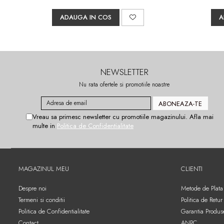
ADAUGA IN COS
A
NEWSLETTER
Nu rata ofertele si promotiile noastre
Vreau sa primesc newsletter cu promotiile magazinului. Afla mai
multe in
Politica de Confidentialitate
MAGAZINUL MEU
CLIENTI
Despre noi
Metode de Plata
Termeni si conditii
Politica de Retur
Politica de Confidentialitate
Garantia Produs
Contact
ANPC