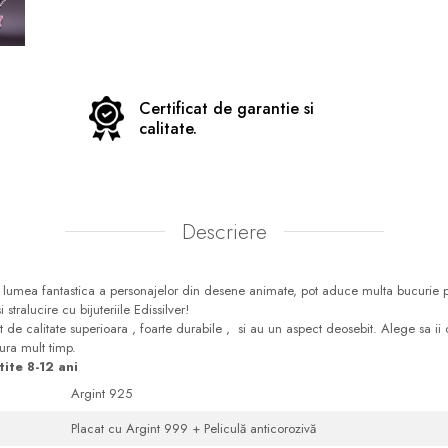
Certificat de garantie si
calitate.
Descriere
din lumea fantastica a personajelor din desene animate, pot aduce multa bucurie p
 stralucire cu bijuteriile Edissilver!
t de calitate superioara , foarte durabile , si au un aspect deosebit. Alege sa ii o
ura mult timp.
ite 8-12 ani
Argint 925
Placat cu Argint 999 + Peliculă anticorozivă