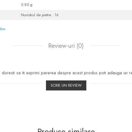
0.85 g
Numărul de pietre : 16
odus
Review-uri
(0)
doresti sa iti exprimi parerea despre acest produs poti adauga un r
SCRIE UN REVIEW
Produse similare