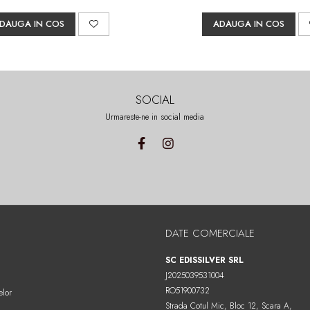
DAUGA IN COS
ADAUGA IN COS
SOCIAL
Urmareste-ne in social media
DATE COMERCIALE
SC EDISSILVER SRL
J2025039531004
RO51900732
elor
Strada Cotul Mic, Bloc 12, Scara A,