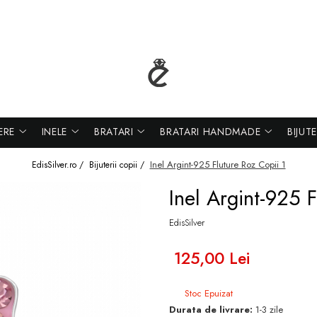
ERE
INELE
BRATARI
BRATARI HANDMADE
BIJUT
Inel Argint-925 Fluture Roz Copii 1
EdisSilver.ro /
Bijuterii copii /
Inel Argint-925 F
EdisSilver
125,00 Lei
Stoc Epuizat
Durata de livrare:
1-3 zile