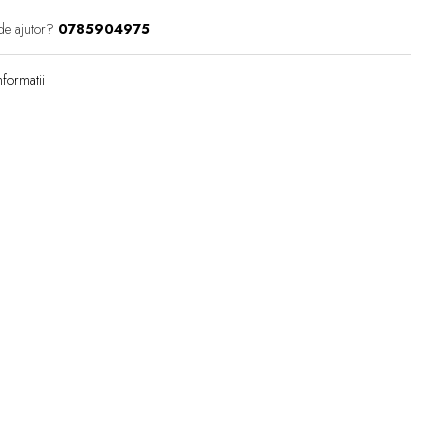
de ajutor?
0785904975
formatii