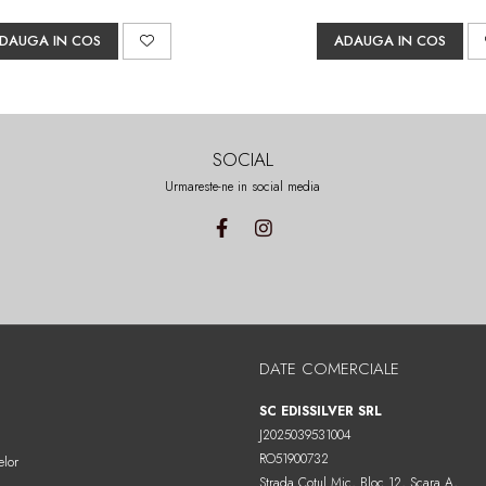
DAUGA IN COS
ADAUGA IN COS
SOCIAL
Urmareste-ne in social media
DATE COMERCIALE
SC EDISSILVER SRL
J2025039531004
RO51900732
elor
Strada Cotul Mic, Bloc 12, Scara A,