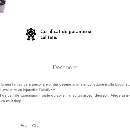
Certificat de garantie si
calitate.
Descriere
din lumea fantastica a personajelor din desene animate, pot aduce multa bucurie p
 stralucire cu bijuteriile Edissilver!
t de calitate superioara , foarte durabile , si au un aspect deosebit. Alege sa ii o
ura mult timp.
Argint 925