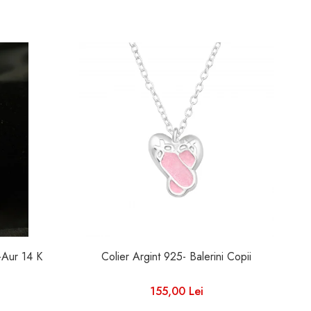
i-Aur 14 K
Colier Argint 925- Balerini Copii
C
155,00 Lei