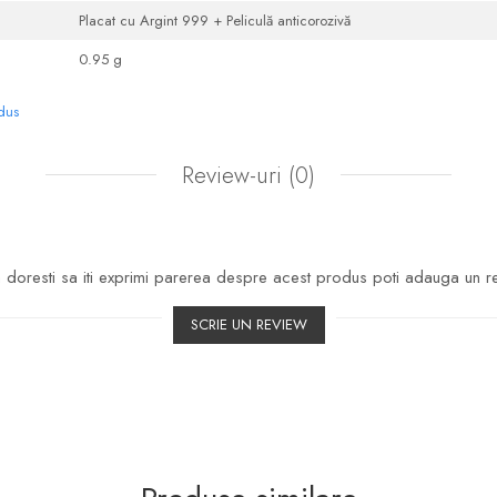
Placat cu Argint 999 + Peliculă anticorozivă
0.95 g
odus
Review-uri
(0)
doresti sa iti exprimi parerea despre acest produs poti adauga un r
SCRIE UN REVIEW