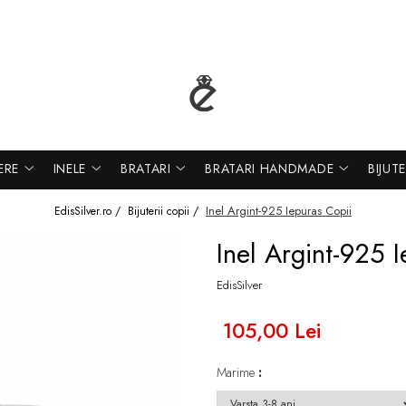
ERE
INELE
BRATARI
BRATARI HANDMADE
BIJUT
Inel Argint-925 Iepuras Copii
EdisSilver.ro /
Bijuterii copii /
Inel Argint-925 
EdisSilver
105,00 Lei
Marime
: