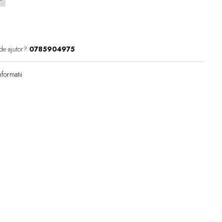
de ajutor?
0785904975
formatii