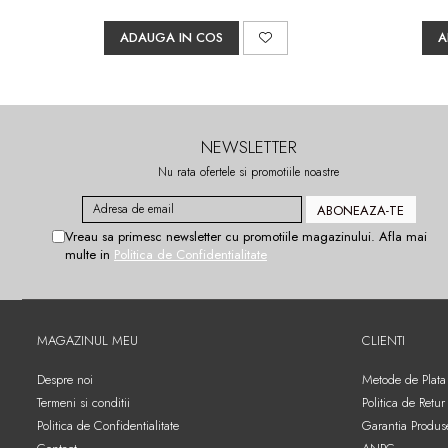
ADAUGA IN COS
A
NEWSLETTER
Nu rata ofertele si promotiile noastre
Vreau sa primesc newsletter cu promotiile magazinului. Afla mai
multe in
Politica de Confidentialitate
MAGAZINUL MEU
CLIENTI
Despre noi
Metode de Plata
Termeni si conditii
Politica de Retur
Politica de Confidentialitate
Garantia Produs