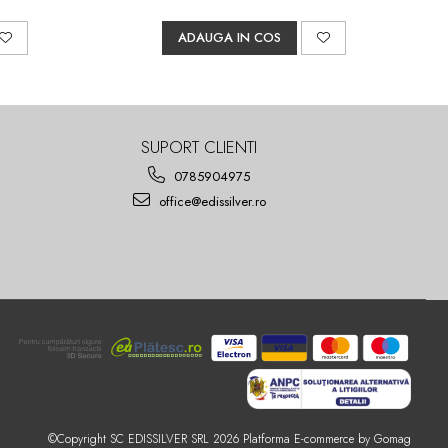
ADAUGA IN COS
SUPORT CLIENTI
0785904975
office@edissilver.ro
©Copyright SC EDISSILVER SRL 2026
Platforma E-commerce by Gomag