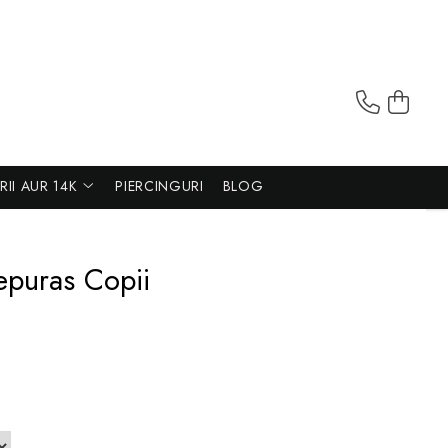
ERII AUR 14K
PIERCINGURI
BLOG
Iepuras Copii