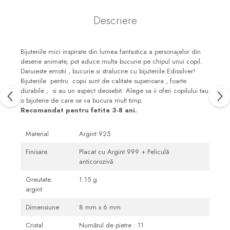
Descriere
Bijuteriile mici inspirate din lumea fantastica a personajelor din
desene animate, pot aduce multa bucurie pe chipul unui copil.
Daruieste emotii , bucurie si stralucire cu bijuteriile Edissilver!
Bijuteriile pentru copii sunt de calitate superioara , foarte
durabile , si au un aspect deosebit. Alege sa ii oferi copilului tau
o bijuterie de care se va bucura mult timp.
Recomandat pentru fetite 3-8 ani.
Material
Argint 925
Finisare
Placat cu Argint 999 + Peliculă
anticorozivă
Greutate
1.15 g
argint
Dimensiune
8 mm x 6 mm
Cristal
Numărul de pietre : 11